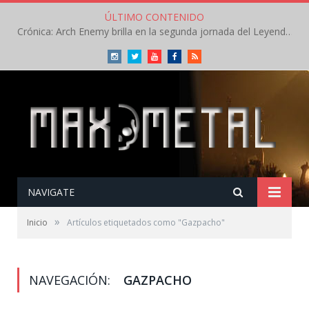
ÚLTIMO CONTENIDO
Crónica: Arch Enemy brilla en la segunda jornada del Leyendas del Rock – Jueves – Agosto 2026
Instagram
Twitter
Youtube
Facebook
RSS
NAVIGATE
»
Inicio
Artículos etiquetados como "Gazpacho"
NAVEGACIÓN:
GAZPACHO