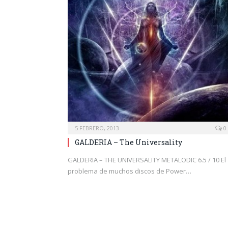
5 FEBRERO, 2013
0
GALDERIA – The Universality
GALDERIA – THE UNIVERSALITY METALODIC 6.5 / 10 El
problema de muchos discos de Power…