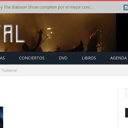
Crónica: In Flames y The Baboon Show compiten por el mejor concierto del día en el Leyendas del Rock – Viernes – Agosto 2026
TAS
CONCIERTOS
DVD
LIBROS
AGENDA
 "Galderia"