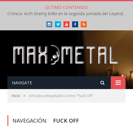
ÚLTIMO CONTENIDO
Crónica: Arch Enemy brilla en la segunda jornada del Leyendas del Rock – Jueves – Agosto 2026
Instagram
Twitter
Youtube
Facebook
RSS
NAVIGATE
»
Inicio
Artículos etiquetados como "Fuck Off"
NAVEGACIÓN:
FUCK OFF