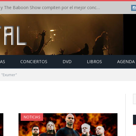
Crónica: In Flames y The Baboon Show compiten por el mejor concierto del día en el Leyendas del Rock – Viernes – Agosto 2026
TAS
CONCIERTOS
DVD
LIBROS
AGENDA
o "Exumer"
NOTICIAS