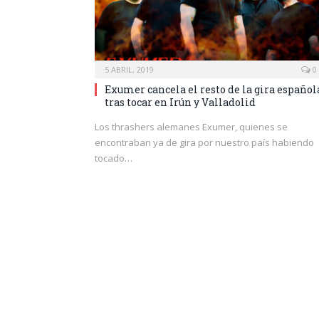
5 ABRIL, 2019
0
Exumer cancela el resto de la gira español
tras tocar en Irún y Valladolid
Los thrashers alemanes Exumer, quienes se
encontraban ya de gira por nuestro país habiendo
tocado…