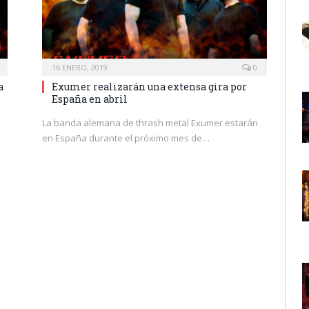
16 ENERO, 2019
0
a
Exumer realizarán una extensa gira por
España en abril
La banda alemana de thrash metal Exumer estarán
en España durante el próximo mes de…