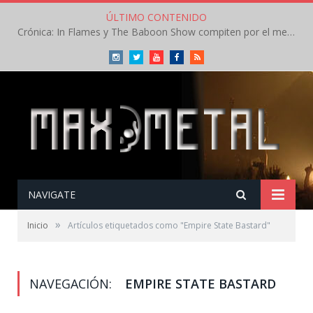
ÚLTIMO CONTENIDO
Crónica: In Flames y The Baboon Show compiten por el mejor concierto del día en el Leyendas del Rock – Viernes – Agosto 2026
Instagram
Twitter
Youtube
Facebook
RSS
NAVIGATE
»
Inicio
Artículos etiquetados como "Empire State Bastard"
NAVEGACIÓN:
EMPIRE STATE BASTARD