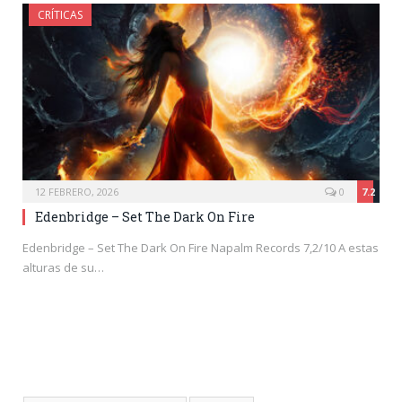
CRÍTICAS
12 FEBRERO, 2026
0
7.2
Edenbridge – Set The Dark On Fire
Edenbridge – Set The Dark On Fire Napalm Records 7,2/10 A estas
alturas de su…