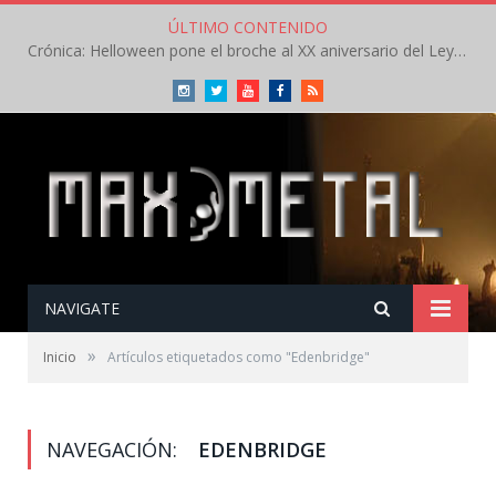
ÚLTIMO CONTENIDO
Crónica: Helloween pone el broche al XX aniversario del Leyendas del Rock – Sábado – Agosto 2026
Instagram
Twitter
Youtube
Facebook
RSS
NAVIGATE
»
Inicio
Artículos etiquetados como "Edenbridge"
NAVEGACIÓN:
EDENBRIDGE