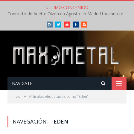
ÚLTIMO CONTENIDO
Concierto de Anette Olzon en Agosto en Madrid tocando temas de Nightwish
Instagram
Twitter
Youtube
Facebook
RSS
NAVIGATE
»
Inicio
Artículos etiquetados como "Eden"
NAVEGACIÓN:
EDEN