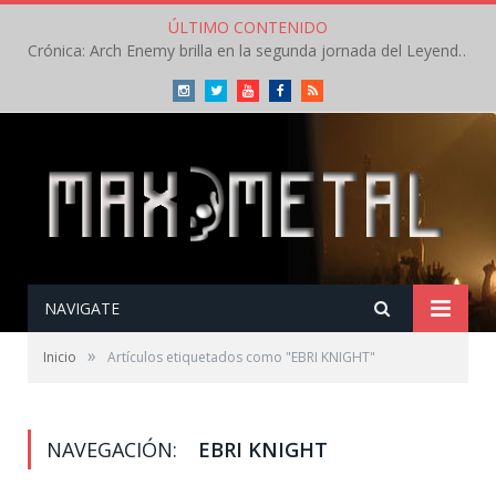
ÚLTIMO CONTENIDO
Crónica: Arch Enemy brilla en la segunda jornada del Leyendas del Rock – Jueves – Agosto 2026
Instagram
Twitter
Youtube
Facebook
RSS
NAVIGATE
»
Inicio
Artículos etiquetados como "EBRI KNIGHT"
NAVEGACIÓN:
EBRI KNIGHT