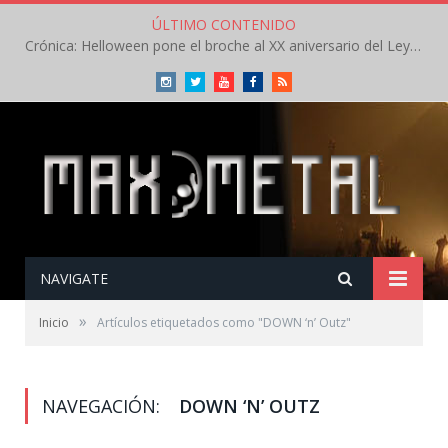
ÚLTIMO CONTENIDO
Crónica: Helloween pone el broche al XX aniversario del Leyendas del Rock – Sábado – Agosto 2026
Instagram
Twitter
Youtube
Facebook
RSS
NAVIGATE
»
Inicio
Artículos etiquetados como "DOWN ‘n’ Outz"
NAVEGACIÓN:
DOWN ‘N’ OUTZ