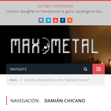
ÚLTIMO CONTENIDO
Crónica: Slaugther to Prevail pone la garra, Savatage la clase en la apertura del Leyendas del Rock – Miércoles – Agosto 2026
Instagram
Twitter
Youtube
Facebook
RSS
NAVIGATE
»
Inicio
Artículos etiquetados como "Damián Chicano"
NAVEGACIÓN:
DAMIÁN CHICANO