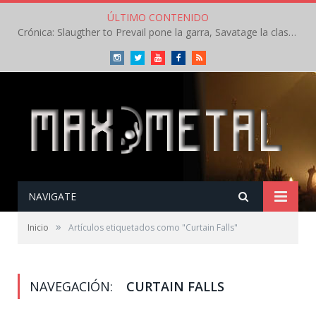
ÚLTIMO CONTENIDO
Crónica: Slaugther to Prevail pone la garra, Savatage la clase en la apertura del Leyendas del Rock – Miércoles – Agosto 2026
Instagram
Twitter
Youtube
Facebook
RSS
NAVIGATE
»
Inicio
Artículos etiquetados como "Curtain Falls"
NAVEGACIÓN:
CURTAIN FALLS