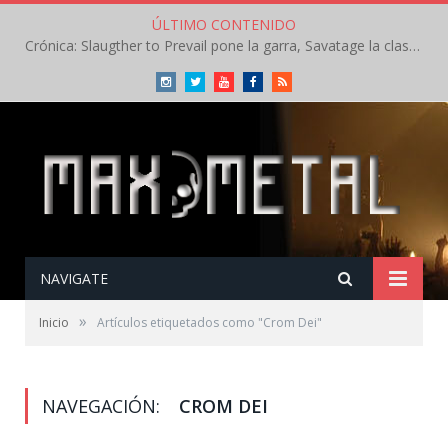
ÚLTIMO CONTENIDO
Crónica: Slaugther to Prevail pone la garra, Savatage la clase en la apertura del Leyendas del Rock – Miércoles – Agosto 2026
Instagram
Twitter
Youtube
Facebook
RSS
NAVIGATE
»
Inicio
Artículos etiquetados como "Crom Dei"
NAVEGACIÓN:
CROM DEI