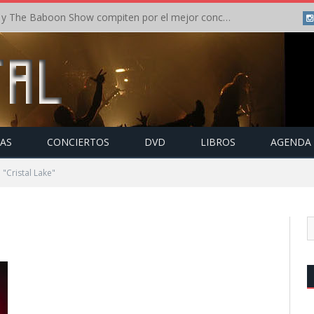
Crónica: In Flames y The Baboon Show compiten por el mejor concierto del día en el Leyendas del Rock – Viernes – Agosto 2026
TAS
CONCIERTOS
DVD
LIBROS
AGENDA
"Cristal Lake"