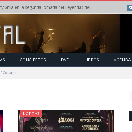
Crónica: Arch Enemy brilla en la segunda jornada del Leyendas del Rock – Jueves – Agosto 2026
TAS
CONCIERTOS
DVD
LIBROS
AGENDA
o "Coroner"
NOTICIAS