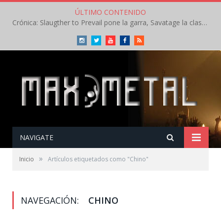
ÚLTIMO CONTENIDO
Crónica: Slaugther to Prevail pone la garra, Savatage la clase en la apertura del Leyendas del Rock – Miércoles – Agosto 2026
Instagram
Twitter
Youtube
Facebook
RSS
NAVIGATE
»
Inicio
Artículos etiquetados como "Chino"
NAVEGACIÓN:
CHINO