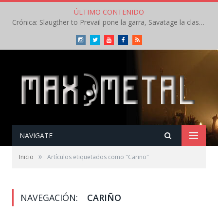
ÚLTIMO CONTENIDO
Crónica: Slaugther to Prevail pone la garra, Savatage la clase en la apertura del Leyendas del Rock – Miércoles – Agosto 2026
Instagram
Twitter
Youtube
Facebook
RSS
NAVIGATE
»
Inicio
Artículos etiquetados como "Cariño"
NAVEGACIÓN:
CARIÑO