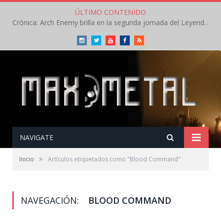
ÚLTIMO CONTENIDO
Crónica: Arch Enemy brilla en la segunda jornada del Leyendas del Rock – Jueves – Agosto 2026
Instagram
Twitter
Youtube
Facebook
RSS
NAVIGATE
»
Inicio
Artículos etiquetados como "Blood Command"
NAVEGACIÓN:
BLOOD COMMAND