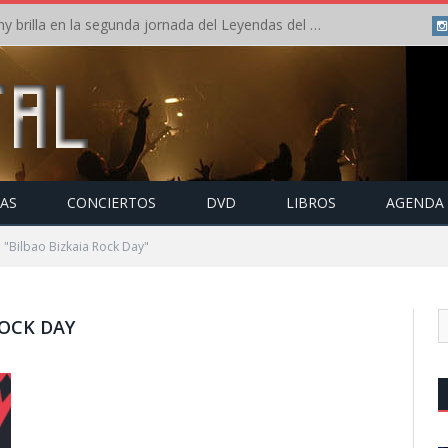
Crónica: Arch Enemy brilla en la segunda jornada del Leyendas del Rock – Jueves – Agosto 2026
TAS
CONCIERTOS
DVD
LIBROS
AGENDA
 "Bilbao Bizkaia Rock Day"
ROCK DAY