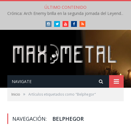
ÚLTIMO CONTENIDO
Crónica: Arch Enemy brilla en la segunda jornada del Leyendas del Rock – Jueves – Agosto 2026
Instagram
Twitter
Youtube
Facebook
RSS
NAVIGATE
»
Inicio
Artículos etiquetados como "Belphegor"
NAVEGACIÓN:
BELPHEGOR