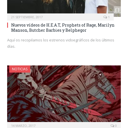
21 SEPTIEMBRE, 2017
1
Nuevos vídeos de H.E.A.T, Prophets of Rage, Marilyn
Manson, Butcher Barbies y Belphegor
Aquí os recopilamos los estrenos vidoegráficos de los últimos
días.
NOTICIAS
14 MARZO, 2017
0