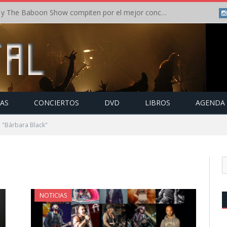
Crónica: In Flames y The Baboon Show compiten por el mejor concierto del día en el Leyendas del Rock – Viernes – Agosto 2026
TAS
CONCIERTOS
DVD
LIBROS
AGENDA
 "Bárbara Black"
NOTICIAS