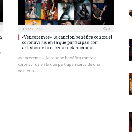
4 MAYO, 2020
0
n
«Venceremos», la canción benéfica contra el
coronavirus en la que participan con
artistas de la escena rock nacional
o
«Venceremos», la canción benéfica contra el
coronavirus en la que participan cerca de una
veintena…