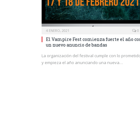
4 ENERO, 2021
0
El Vampire Fest comienza fuerte el año co
un nuevo anuncio de bandas
La organización del festival cumple con lo prometid
y empieza el año anunciando una nueva…