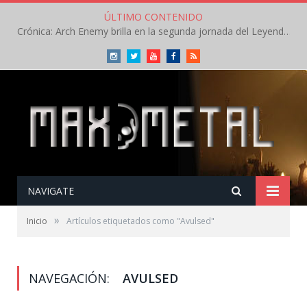
ÚLTIMO CONTENIDO
Crónica: Arch Enemy brilla en la segunda jornada del Leyendas del Rock – Jueves – Agosto 2026
Instagram
Twitter
Youtube
Facebook
RSS
NAVIGATE
»
Inicio
Artículos etiquetados como "Avulsed"
NAVEGACIÓN:
AVULSED