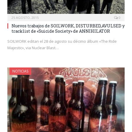
25 AGOSTO, 2015
0
Nuevos trabajos de SOILWORK, DISTURBED,AVULSED y
tracklist de «Suicide Society» de ANNIHILATOR
SOILWORK editan el 28 de agosto su décimo álbum «The Ride
Majestic», via Nuclear Blast…
NOTICIAS