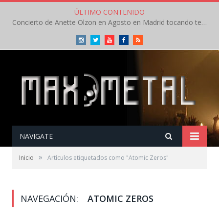
ÚLTIMO CONTENIDO
Concierto de Anette Olzon en Agosto en Madrid tocando temas de Nightwish
Instagram
Twitter
Youtube
Facebook
RSS
NAVIGATE
»
Inicio
Artículos etiquetados como "Atomic Zeros"
NAVEGACIÓN:
ATOMIC ZEROS