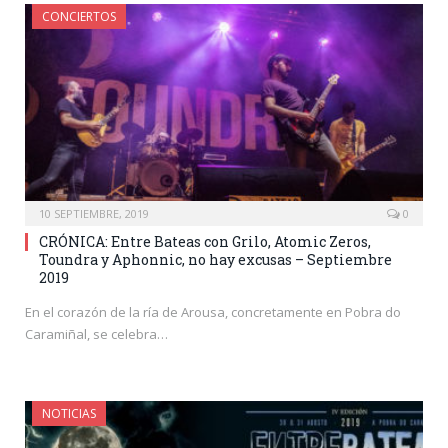
CONCIERTOS
10 SEPTIEMBRE, 2019
0
CRÓNICA: Entre Bateas con Grilo, Atomic Zeros,
Toundra y Aphonnic, no hay excusas – Septiembre
2019
En el corazón de la ría de Arousa, concretamente en Pobra do
Caramiñal, se celebra…
NOTICIAS