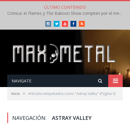
ÚLTIMO CONTENIDO
Crónica: In Flames y The Baboon Show compiten por el mejor concierto del día en el Leyendas del Rock – Viernes – Agosto 2026
Instagram
Twitter
Youtube
Facebook
RSS
NAVIGATE
»
Inicio
Artículos etiquetados como "Astray Valley"
(Página 3)
NAVEGACIÓN:
ASTRAY VALLEY