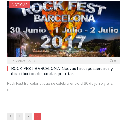
NOTICIAS
13 MARZO, 2017
0
ROCK FEST BARCELONA: Nuevas Incorporaciones y
distribución de bandas por días
Rock Fest Barcelona, que se celebra entre el 30 de junio y el 2
de…
Anterior
1
2
3