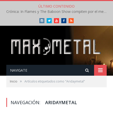
ÚLTIMO CONTENIDO
Crónica: In Flames y The Baboon Show compiten por el mejor concierto del día en el Leyendas del Rock – Viernes – Agosto 2026
Instagram
Twitter
Youtube
Facebook
RSS
NAVIGATE
»
Inicio
Artículos etiquetados como "Aridaymetal"
NAVEGACIÓN:
ARIDAYMETAL