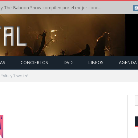
Crónica: In Flames y The Baboon Show compiten por el mejor concierto del día en el Leyendas del Rock – Viernes – Agosto 2026
TAS
CONCIERTOS
DVD
LIBROS
AGENDA
"Alt-J y Tove Lo"