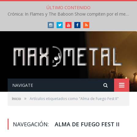
ÚLTIMO CONTENIDO
Crónica: In Flames y The Baboon Show compiten por el mejor concierto del día en el Leyendas del Rock – Viernes – Agosto 2026
Instagram
Twitter
Youtube
Facebook
RSS
NAVIGATE
»
Inicio
Artículos etiquetados como "Alma de Fuego Fest II"
NAVEGACIÓN:
ALMA DE FUEGO FEST II