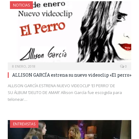
NOTICIAS
8 ENERO, 2018
0
ALLISON GARCÍA estrena su nuevo videoclip «El perro»
ALLISON GARCÍA ESTRENA NUEVO VIDEOCLIP ‘El PERRO’ DE
SU ÁLBUM ‘DELITO DE AMAR’ Allison García fue escogida para
telonear…
ENTREVISTAS