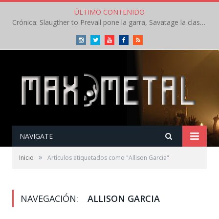
ÚLTIMO CONTENIDO
Crónica: Slaugther to Prevail pone la garra, Savatage la clase en la apertura del Leyendas del Rock – Miércoles – Agosto 2026
Instagram
Twitter
Youtube
Facebook
RSS
NAVIGATE
»
Inicio
Artículos etiquetados como "Allison Garcia"
NAVEGACIÓN:
ALLISON GARCIA