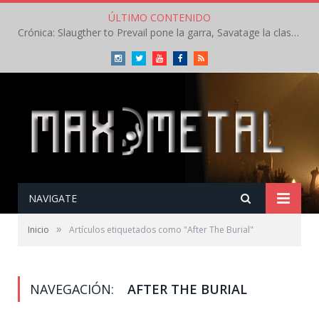
ÚLTIMO CONTENIDO
Crónica: Slaugther to Prevail pone la garra, Savatage la clase en la apertura del Leyendas del Rock – Miércoles – Agosto 2026
Instagram
Twitter
Youtube
Facebook
RSS
NAVIGATE
»
Inicio
Artículos etiquetados como "After The Burial"
NAVEGACIÓN:
AFTER THE BURIAL