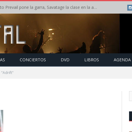
Crónica: Slaugther to Prevail pone la garra, Savatage la clase en la apertura del Leyendas del Rock – Miércoles – Agosto 2026
TAS
CONCIERTOS
DVD
LIBROS
AGENDA
"Adrift"