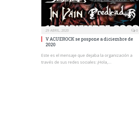
29 ABRIL, 2020
0
V ACUEROCK se pospone a diciembre de
2020
Este es el mensaje que dejaba la organización a
través de sus redes sociales: ¡Hola,…