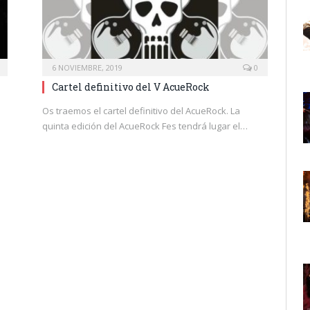
6 NOVIEMBRE, 2019
0
Cartel definitivo del V AcueRock
Os traemos el cartel definitivo del AcueRock. La
quinta edición del AcueRock Fes tendrá lugar el…