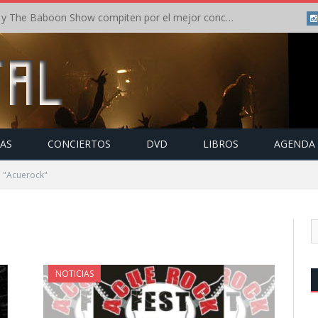
Crónica: In Flames y The Baboon Show compiten por el mejor concierto del día en el Leyendas del Rock – Viernes – Agosto 2026
TAS
CONCIERTOS
DVD
LIBROS
AGENDA
o "Acuerock"
NOTICIAS