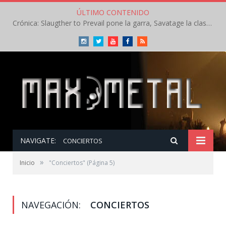
ÚLTIMO CONTENIDO
Crónica: Slaugther to Prevail pone la garra, Savatage la clase en la apertura del Leyendas del Rock – Miércoles – Agosto 2026
Instagram
Twitter
Youtube
Facebook
RSS
NAVIGATE:
CONCIERTOS
»
Inicio
"Conciertos"
(Página 5)
NAVEGACIÓN:
CONCIERTOS