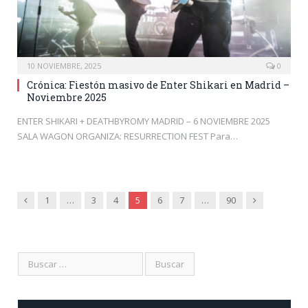
10 NOVIEMBRE, 2025
0
Crónica: Fiestón masivo de Enter Shikari en Madrid –
Noviembre 2025
ENTER SHIKARI + DEATHBYROMY MADRID – 6 NOVIEMBRE 2025
SALA WAGON ORGANIZA: RESURRECTION FEST Para…
Anterior
Siguiente
1
…
3
4
5
6
7
…
90