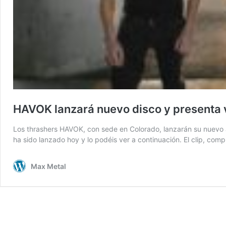
HAVOK lanzará nuevo disco y presenta 
Los thrashers HAVOK, con sede en Colorado, lanzarán su nuevo ál
ha sido lanzado hoy y lo podéis ver a continuación. El clip, com
Max Metal