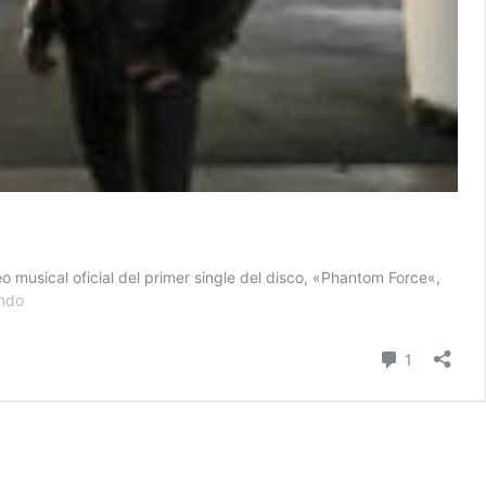
musical oficial del primer single del disco, «Phantom Force«,
HAVOK
endo
lanzará
nuevo
Comentari
1
disco
y
presenta
videoclip